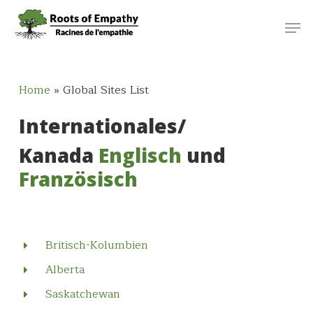
Skip
Menu
Men
to
main
content
Home
»
Global Sites List
Internationales/
Kanada
Englisch
und
Französisch
Britisch-Kolumbien
Alberta
Saskatchewan